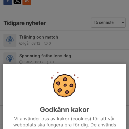
Tidigare nyheter
Träning och match
Igår, 08:12
0
Sponsring fotbollens dag
5 aug, 13:17
0
Inställd träning 26/6
25 jun, 08:30
0
Lotter som ni sålt
21 jun, 13:00
0
Godkänn kakor
Överblickskarta Kabe
Vi använder oss av kakor (cookies) för att vår
13 jun, 11:34
0
webbplats ska fungera bra för dig. De används