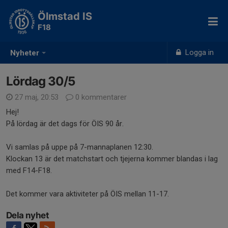
Ölmstad IS
F18
Logga in
Nyheter
Lördag 30/5
27 maj, 20:53
0 kommentarer
Hej!
På lördag är det dags för ÖIS 90 år.
Vi samlas på uppe på 7-mannaplanen 12:30.
Klockan 13 är det matchstart och tjejerna kommer blandas i lag
med F14-F18.
Det kommer vara aktiviteter på ÖIS mellan 11-17.
Dela nyhet