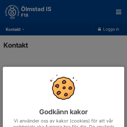
Ölmstad IS
F18
Logga in
Kontakt
Kontakt
Kontaktpersoner
Anders Jarl
Tränare
Mobil visas bara för inloggade
E-post visas bara för inloggade
Godkänn kakor
Vi använder oss av kakor (cookies) för att vår
webbplats ska fungera bra för dig. De används