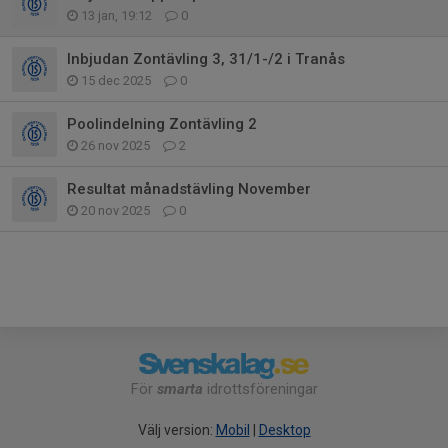
13 jan, 19:12
0
Inbjudan Zontävling 3, 31/1-/2 i Tranås
15 dec 2025
0
Poolindelning Zontävling 2
26 nov 2025
2
Resultat månadstävling November
20 nov 2025
0
För
smarta
idrottsföreningar
Välj version:
Mobil
|
Desktop