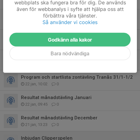
webbplats ska fungera bra för dig. De används
19 feb, 16:43
0
även för webbanalys i syfte att hjälpa oss att
förbättra våra tjänster.
Inbjudan Zontävling 4, 14-15/3 i Sandsjöfors
Så använder vi cookies
16 feb, 16:28
0
Sektionsmöte blir digitalt
Godkänn alla kakor
5 feb, 16:41
0
Bara nödvändiga
Sektionsmöte 5/2
30 jan, 11:58
0
Program och startlista zontävling Tranås 31/1-1/2
22 jan, 10:02
0
Resultat månadstävling Januari
22 jan, 09:45
0
Resultat månadstävling December
21 jan, 13:23
0
Inbjudan Clipperspelen