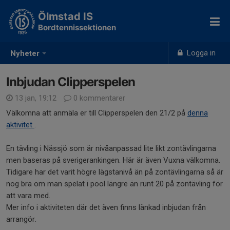
Ölmstad IS
Bordtennissektionen
Logga in
Nyheter
Inbjudan Clipperspelen
13 jan, 19:12
0 kommentarer
Välkomna att anmäla er till Clipperspelen den 21/2 på
denna
aktivitet
.
En tävling i Nässjö som är nivåanpassad lite likt zontävlingarna
men baseras på sverigerankingen. Här är även Vuxna välkomna.
Tidigare har det varit högre lägstanivå än på zontävlingarna så är
nog bra om man spelat i pool längre än runt 20 på zontävling för
att vara med.
Mer info i aktiviteten där det även finns länkad inbjudan från
arrangör.