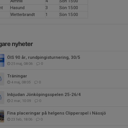
Almhill
4
Sön 15:00
nt
Hasund
3
Sön 15:00
Wetterbrandt
1
Sön 15:00
gare nyheter
ÖIS 90 år, rundpingisturnering, 30/5
25 maj, 08:06
0
Träningar
4 maj, 08:05
0
Inbjudan Jönköpingsspelen 25-26/4
2 mar, 10:09
0
Fina placeringar på helgens Clipperspel i Nässjö
23 feb, 18:06
0