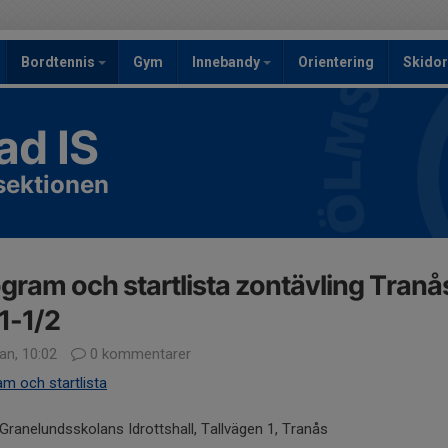
Bordtennis
Gym
Innebandy
Orientering
Skidor
ad IS
sektionen
gram och startlista zontävling Tranå
1-1/2
an, 10:02
0 kommentarer
m och startlista
 Granelundsskolans Idrottshall, Tallvägen 1, Tranås