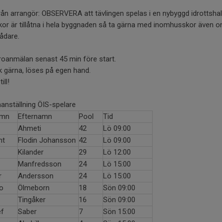
rån arrangör: OBSERVERA att tävlingen spelas i en nybyggd idrottshall
kor är tillåtna i hela byggnaden så ta gärna med inomhusskor även 
ådare.
roanmälan senast 45 min före start.
 gärna, löses på egen hand.
ill!
nställning ÖIS-spelare
amn
Efternamn
Pool
Tid
Ahmeti
42
Lö 09:00
nt
Flodin Johansson
42
Lö 09:00
Kilander
29
Lö 12:00
Manfredsson
24
Lö 15:00
r
Andersson
24
Lö 15:00
o
Ölmeborn
18
Sön 09:00
Tingåker
16
Sön 09:00
f
Saber
7
Sön 15:00