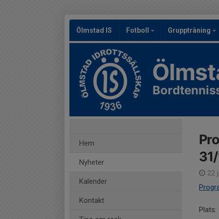
Ölmstad IS
Fotboll
Gruppträning
Ölmst
Bordtennis
Pro
Hem
31/
Nyheter
22 j
Kalender
Progra
Kontakt
Plats: