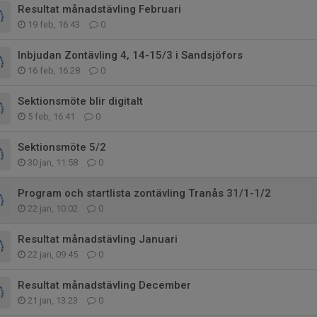
Resultat månadstävling Februari
19 feb, 16:43
0
Inbjudan Zontävling 4, 14-15/3 i Sandsjöfors
16 feb, 16:28
0
Sektionsmöte blir digitalt
5 feb, 16:41
0
Sektionsmöte 5/2
30 jan, 11:58
0
Program och startlista zontävling Tranås 31/1-1/2
22 jan, 10:02
0
Resultat månadstävling Januari
22 jan, 09:45
0
Resultat månadstävling December
21 jan, 13:23
0