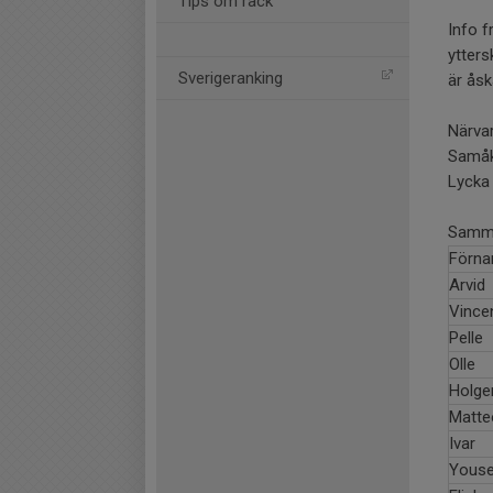
Tips om rack
Info f
ytters
Sverigeranking
är åsk
Närva
Samåk
Lycka t
Samma
Förn
Arvid
Vince
Pelle
Olle
Holge
Matte
Ivar
Youse