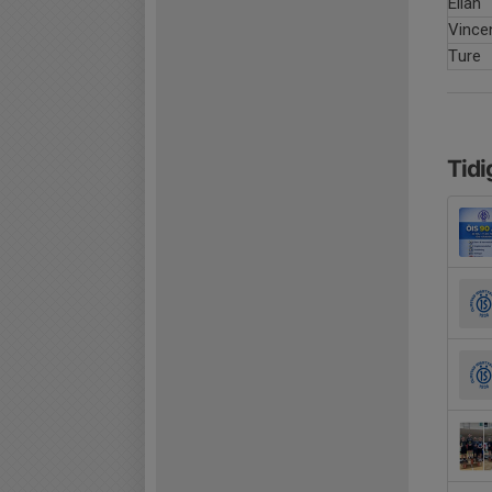
Eliah
Vince
Ture
Tidi