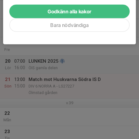
17
Godkänn alla kakor
Ons
18
Bara nödvändiga
Tor
19
Fre
20
07:00
LUNKEN 2025
16:00
Lör
ÖIS gamla delen
21
13:00
Match mot Huskvarna Södra IS D
15:00
Sön
DIV 6 NORRA A - LS27227
Ölmstad gården
v.39
22
Mån
23
Tis