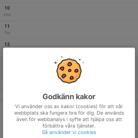
10
Ons
11
Tor
12
Fre
13
Lör
14
Sön
Godkänn kakor
v.38
Vi använder oss av kakor (cookies) för att vår
15
webbplats ska fungera bra för dig. De används
Mån
även för webbanalys i syfte att hjälpa oss att
förbättra våra tjänster.
16
Så använder vi cookies
Tis