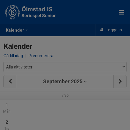
Ölmstad IS
Seriespel Senior
Logga in
Kalender
Kalender
Gå till idag
|
Prenumerera
September 2025
v.36
1
Mån
2
Tis