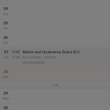
24
Ons
25
Tor
26
Fre
27
13:00
Match mot Huskvarna Södra IS C
15:00
Lör
DIV 5 NORRA - LS27226
Ölmstad gården
28
Sön
v.40
29
Mån
30