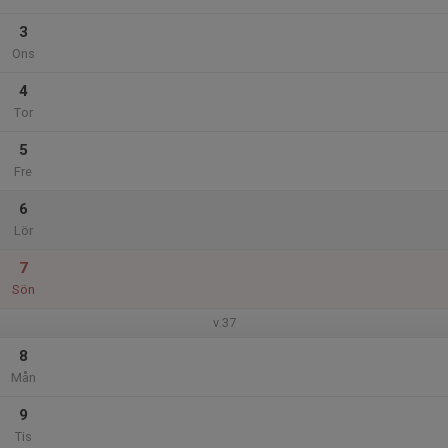
3
Ons
4
Tor
5
Fre
6
Lör
7
Sön
v.37
8
Mån
9
Tis