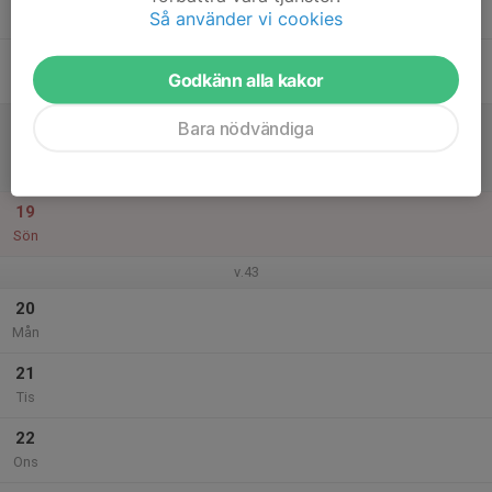
Så använder vi cookies
Tor
17
Godkänn alla kakor
Fre
18
15:00
Match mot BTK Final C
Bara nödvändiga
17:00
Lör
DIV 6 NORRA A - LS27227
Ölmstad gården
19
Sön
v.43
20
Mån
21
Tis
22
Ons