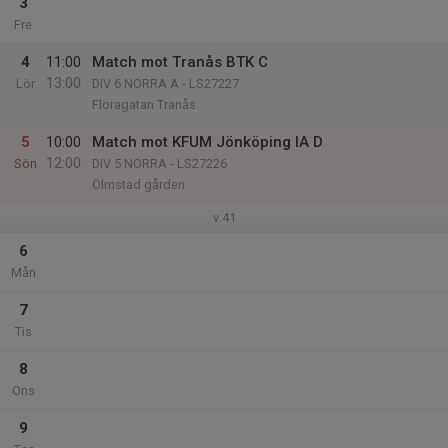
3
Fre
4
11:00
Match mot Tranås BTK C
13:00
Lör
DIV 6 NORRA A - LS27227
Floragatan Tranås
5
10:00
Match mot KFUM Jönköping IA D
12:00
Sön
DIV 5 NORRA - LS27226
Ölmstad gården
v.41
6
Mån
7
Tis
8
Ons
9