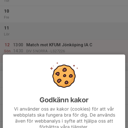
Tor
10
Fre
11
Lör
12
13:00
Match mot KFUM Jönköping IA C
14:30
Sön
DIV 5 NORRA - LS27226
KFUM Ungdomens Hus
v.42
13
18:00
Styrelsemöte huvudstyrelsen
20:00
Mån
ÖIS, Cafedelen
14
Godkänn kakor
Tis
Vi använder oss av kakor (cookies) för att vår
15
webbplats ska fungera bra för dig. De används
Ons
även för webbanalys i syfte att hjälpa oss att
förbättra våra tjänster.
16