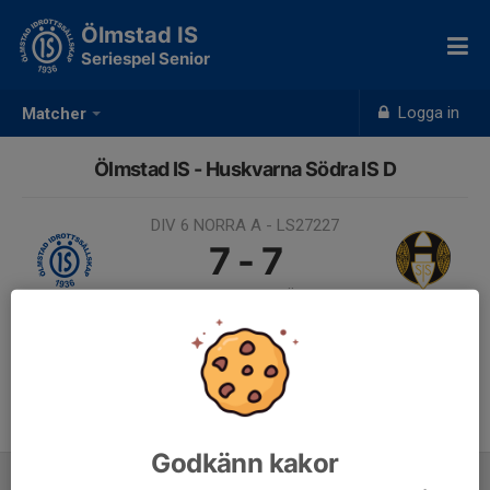
Ölmstad IS
Seriespel Senior
Logga in
Matcher
Ölmstad IS - Huskvarna Södra IS D
DIV 6 NORRA A - LS27227
7 - 7
21 sep 2025, 13:00, Ölmstad
gården
Samling 12:00
Endast kallade kunde anmäla sig till aktiviteten. 4 personer var kallade.
Logga in här
Godkänn kakor