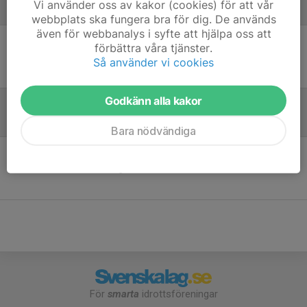
Vi använder oss av kakor (cookies) för att vår
Laguppställning
webbplats ska fungera bra för dig. De används
även för webbanalys i syfte att hjälpa oss att
förbättra våra tjänster.
Ingen uppställning ifylld
Så använder vi cookies
Godkänn alla kakor
Referat
Bara nödvändiga
Inget referat skrivet
För
smarta
idrottsföreningar