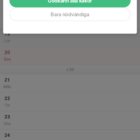
Godkänn alla kakor
Tor
Bara nödvändiga
18
Fre
19
Lör
20
Sön
v.39
21
Mån
22
Tis
23
Ons
24