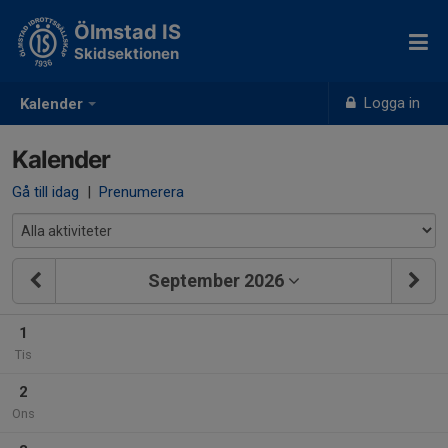
Ölmstad IS
Skidsektionen
Logga in
Kalender
Kalender
Gå till idag
|
Prenumerera
September 2026
1
Tis
2
Ons