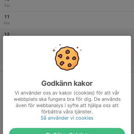
Tor
11
Fre
12
Lör
13
Sön
v.38
14
Godkänn kakor
Mån
Vi använder oss av kakor (cookies) för att vår
15
webbplats ska fungera bra för dig. De används
Tis
även för webbanalys i syfte att hjälpa oss att
förbättra våra tjänster.
16
Så använder vi cookies
Ons
17