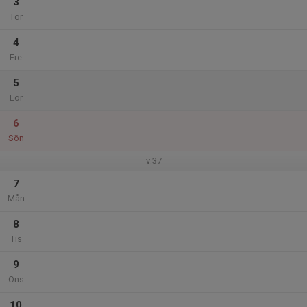
3
Tor
4
Fre
5
Lör
6
Sön
v.37
7
Mån
8
Tis
9
Ons
10