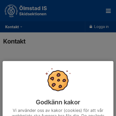
Ölmstad IS
Skidsektionen
Logga in
Kontakt
Kontakt
Kontaktpersoner
Charlotte Rydefjärd
Mobil visas bara för inloggade
E-post visas bara för inloggade
Godkänn kakor
Vi använder oss av kakor (cookies) för att vår
webbplats ska fungera bra för dig. De används