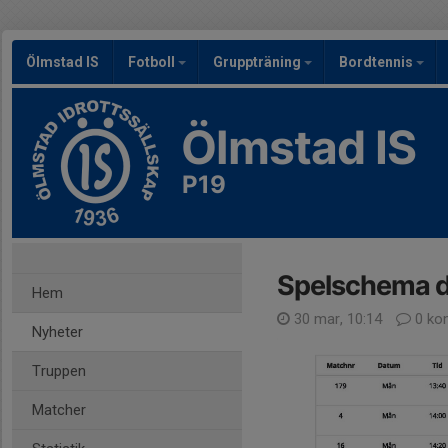
Ölmstad IS
Fotboll
Gruppträning
Bordtennis
Ölmstad IS
P19
Spelschema d
Hem
30 mar, 10:14
0 ko
Nyheter
Truppen
Matcher