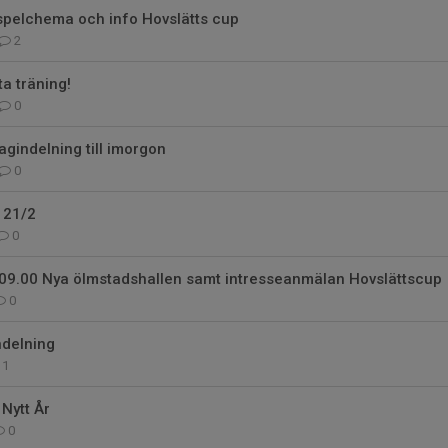
spelchema och info Hovslätts cup
2
a träning!
0
agindelning till imorgon
0
 21/2
0
 09.00 Nya ölmstadshallen samt intresseanmälan Hovslättscup
0
ndelning
1
 Nytt År
0