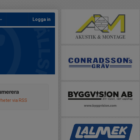
Logga in
umerera
heter via RSS