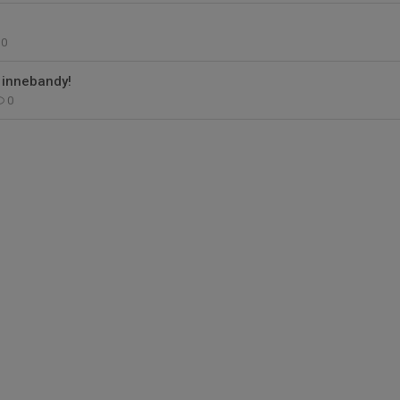
0
 innebandy!
0