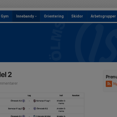
Gym
Innebandy
Orientering
Skidor
Arbetsgrupper
el 2
Pren
mmentarer
Ny