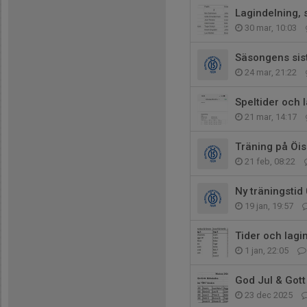
Lagindelning, 
30 mar, 10:03
Säsongens sist
24 mar, 21:22
Speltider och l
21 mar, 14:17
Träning på Öis
21 feb, 08:22
Ny träningstid
19 jan, 19:57
Tider och lagi
1 jan, 22:05
God Jul & Gott
23 dec 2025