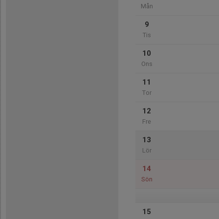
Mån
9
Tis
10
Ons
11
Tor
12
Fre
13
Lör
14
Sön
15