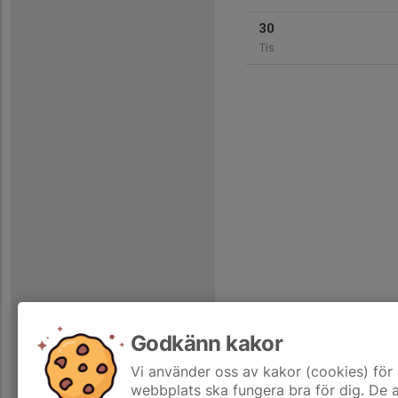
30
Tis
Godkänn kakor
Vi använder oss av kakor (cookies) för 
webbplats ska fungera bra för dig. De