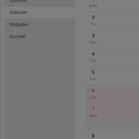
Statistik
Mån
Kalender
2
Bildgalleri
Tis
3
Kontakt
Ons
4
Tor
5
Fre
6
Lör
7
Sön
8