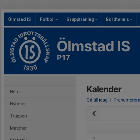
Ölmstad IS
Fotboll
Gruppträning
Bordtennis
Ölmstad IS
P17
Kalender
Hem
Gå till idag
|
Prenumerer
Nyheter
Truppen
Matcher
1