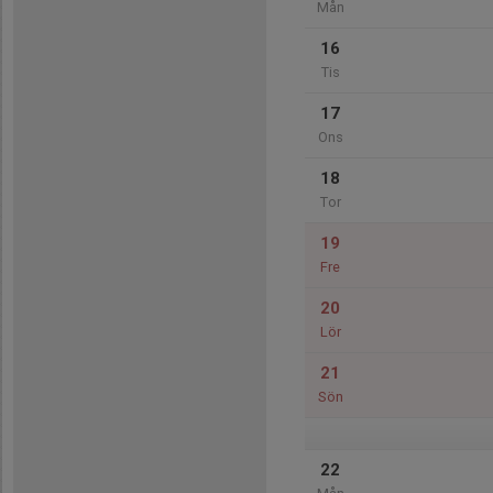
Mån
16
Tis
17
Ons
18
Tor
19
Fre
20
Lör
21
Sön
22