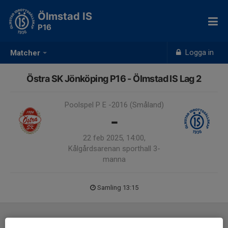
Ölmstad IS
P16
Logga in
Matcher
Östra SK Jönköping P16 - Ölmstad IS Lag 2
Poolspel P E -2016 (Småland)
-
22 feb 2025, 14:00,
Kålgårdsarenan sporthall 3-
manna
Samling 13:15