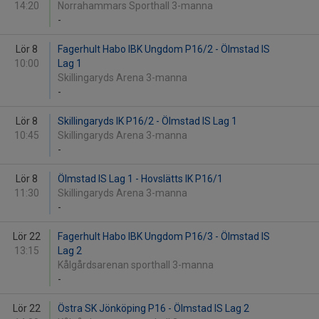
14:20
Norrahammars Sporthall 3-manna
-
Lör 8
Fagerhult Habo IBK Ungdom P16/2 - Ölmstad IS
10:00
Lag 1
Skillingaryds Arena 3-manna
-
Lör 8
Skillingaryds IK P16/2 - Ölmstad IS Lag 1
10:45
Skillingaryds Arena 3-manna
-
Lör 8
Ölmstad IS Lag 1 - Hovslätts IK P16/1
11:30
Skillingaryds Arena 3-manna
-
Lör 22
Fagerhult Habo IBK Ungdom P16/3 - Ölmstad IS
13:15
Lag 2
Kålgårdsarenan sporthall 3-manna
-
Lör 22
Östra SK Jönköping P16 - Ölmstad IS Lag 2