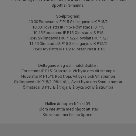
Sporthall 3-manna.
Spelprogram:
10:00 Forserums IF P15-Skillingaryds IK P15/2
10:00 Hovslätts IK P15/1-Ölmstads IS P15
10:45 Forserums IF P15-Ölmstads IS P15
10:45 Skillingaryds IK P15/2-Hovslätts IK P15/1
11:45 Ölmstads IS P15-Skillingaryds IK P15/2
11:45Hovslätts IK P15/1-Forserums IF P15
Deltagande lag och matchdräkter:
Forserums IF P15: Grön tröja, Vit byxa och Vit strumpa
Hovslätts IK P15/1: Röd tröja, Vit byxa och Vit strumpa
Skillingaryds IK P15/2: Röd tröja, Svart byxa och Svart strumpa
Ölmstads IS P15: Blå tröja, Blå byxa och Blå strumpa
Hallen är öppen från kl 09.
Glöm inte att ta med något att äta!
Kiosk kommer finnas öppen.