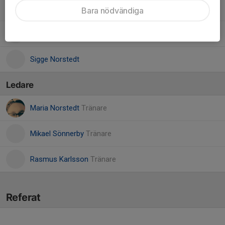
Lasse Hinas Jarl
Bara nödvändiga
Olle Sönnerby
Sigge Norstedt
Ledare
Maria Norstedt
Tränare
Mikael Sönnerby
Tränare
Rasmus Karlsson
Tränare
Referat