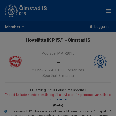
Ölmstad IS
P15
Logga in
Matcher
Hovslätts IK P15/1 - Ölmstad IS
Poolspel P A -2015
-
23 nov 2024, 10:00, Forserums
Sporthall 3-manna
Samling 09:10, Forserums sporthall
Endast kallade kunde anmäla sig till aktiviteten. 14 personer var kallade.
Logga in här
(Karta)
Forserums IF P15 hälsar alla välkomna till sammandrag i Poolspel P A
-2015 lördag den 23 november 2024 med start kl 10:00 i Forserums