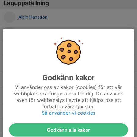
Laguppställning
Albin Hansson
Albin Nielsen
Alexander Rosén
Alfons Ax
Godkänn kakor
Arvid Håkanson
Vi använder oss av kakor (cookies) för att vår
webbplats ska fungera bra för dig. De används
Edwin Stjernberg
även för webbanalys i syfte att hjälpa oss att
förbättra våra tjänster.
Elton Nalbin
Så använder vi cookies
Elvis Wernborg
Godkänn alla kakor