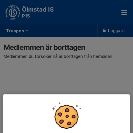
Ölmstad IS
P15
Logga in
Truppen
Medlemmen är borttagen
Medlemmen du försöker nå är borttagen från hemsidan.