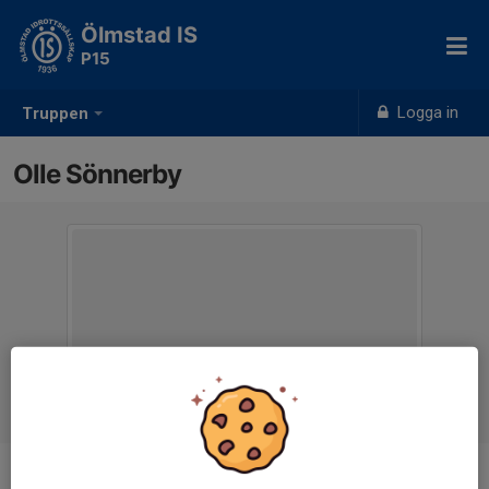
Ölmstad IS
P15
Logga in
Truppen
Olle Sönnerby
Ålder
10 år