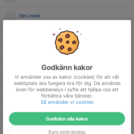
Elin Linnell
Julia Blomster
Katarina Ehn
Godkänn kakor
Linda Hamerius
Vi använder oss av kakor (cookies) för att vår
webbplats ska fungera bra för dig. De används
Milly Tryggmer
även för webbanalys i syfte att hjälpa oss att
förbättra våra tjänster.
Så använder vi cookies
Sofia Hanna
Godkänn alla kakor
Åsa Fagerkvist
Bara nödvändiga