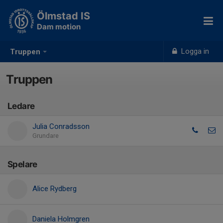
Ölmstad IS
Dam motion
Logga in
Truppen
Truppen
Ledare
Julia Conradsson
Grundare
Spelare
Alice Rydberg
Daniela Holmgren