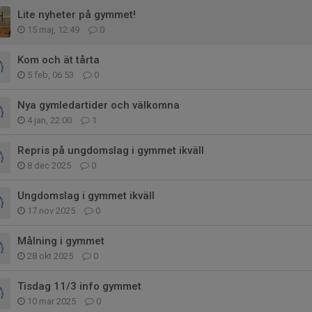
Lite nyheter på gymmet!
15 maj, 12:49
0
Kom och ät tårta
5 feb, 06:53
0
Nya gymledartider och välkomna
4 jan, 22:00
1
Repris på ungdomslag i gymmet ikväll
8 dec 2025
0
Ungdomslag i gymmet ikväll
17 nov 2025
0
Målning i gymmet
28 okt 2025
0
Tisdag 11/3 info gymmet
10 mar 2025
0