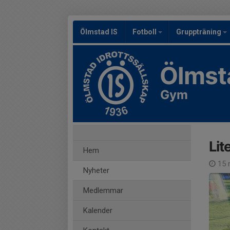
Ölmstad IS
Fotboll
Gruppträning
Ölmst
Gym
Lit
Hem
15 
Nyheter
Medlemmar
Kalender