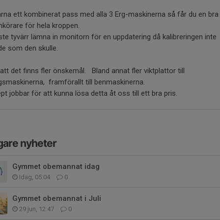
rna ett kombinerat pass med alla 3 Erg-maskinerna så får du en bra
körare för hela kroppen.
te tyvärr lämna in monitorn för en uppdatering då kalibreringen inte
de som den skulle.
 att det finns fler önskemål. Bland annat fler viktplattor till
gsmaskinerna, framförallt till benmaskinerna.
t jobbar för att kunna lösa detta åt oss till ett bra pris.
gare nyheter
Gymmet obemannat idag
Idag, 05:04
0
Gymmet obemannat i Juli
29 jun, 12:47
0