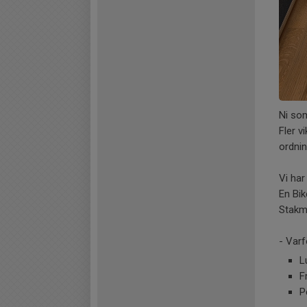
Ni som
Fler v
ordni
Vi ha
En Bi
Stakm
- Varf
L
F
P