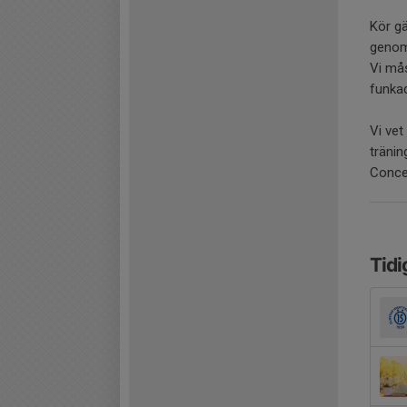
Kör gä
genom
Vi mås
funka
Vi vet
tränin
Concep
Tidi