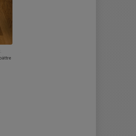
r.
 bättre