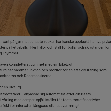
 varit på gymmet senaste veckan har kanske upptäckt lite nya pryla
ikter på kettlebells. Fler hyllor och ställ för bollar och skivstänger för
ng i gymmet.
r även kompletterat gymmet med en BikeErg!
keErg har samma funktion och monitor för en effektiv träning som
askinerna och Roddmaskinerna.
ör en BikeErg..
uftmotstånd – anpassar sig automatiskt efter din insats
ri växling med damper-spjäll istället för fasta motståndsnivåer
erfekt för intervaller, långpass eller uppvärmning!