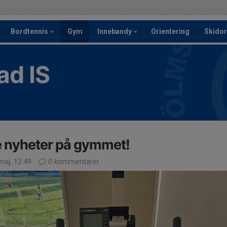
Bordtennis
Gym
Innebandy
Orientering
Skidor
ad IS
e nyheter på gymmet!
maj, 12:49
0 kommentarer