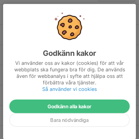
Gymmet obemannat i Juli
29 jun, 12:47
0
Lite nyheter på gymmet!
15 maj, 12:49
0
Godkänn kakor
Kom och ät tårta
5 feb, 06:53
0
Vi använder oss av kakor (cookies) för att vår
webbplats ska fungera bra för dig. De används
Nya gymledartider och välkomna
även för webbanalys i syfte att hjälpa oss att
4 jan, 22:00
1
förbättra våra tjänster.
Så använder vi cookies
Repris på ungdomslag i gymmet ikväll
8 dec 2025
0
Godkänn alla kakor
Ungdomslag i gymmet ikväll
17 nov 2025
0
Bara nödvändiga
Målning i gymmet