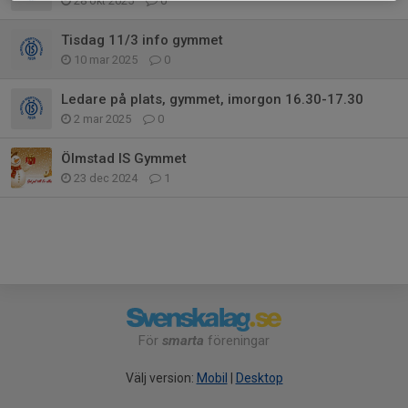
28 okt 2025
0
Tisdag 11/3 info gymmet
10 mar 2025
0
Ledare på plats, gymmet, imorgon 16.30-17.30
2 mar 2025
0
Ölmstad IS Gymmet
23 dec 2024
1
För
smarta
föreningar
Välj version:
Mobil
|
Desktop