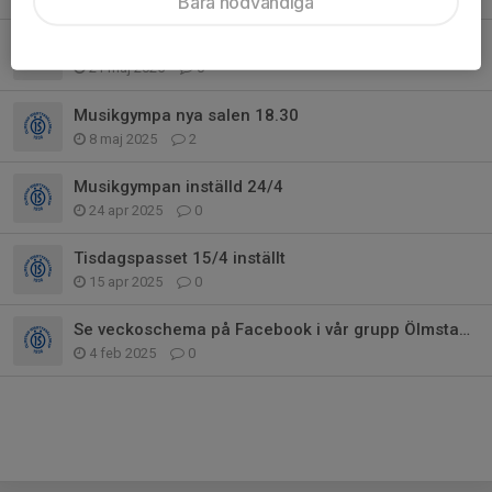
Bara nödvändiga
OBS! Ingen musikgympa imorgon eller nästa torsdag på kristihimmelsfärd
21 maj 2025
0
Musikgympa nya salen 18.30
8 maj 2025
2
Musikgympan inställd 24/4
24 apr 2025
0
Tisdagspasset 15/4 inställt
15 apr 2025
0
Se veckoschema på Facebook i vår grupp Ölmstad is gym och gruppträning
4 feb 2025
0