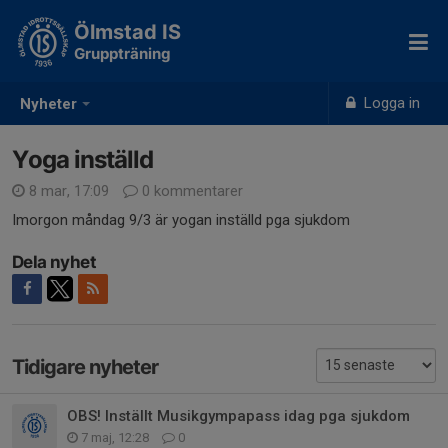
Ölmstad IS
Gruppträning
Logga in
Nyheter
Yoga inställd
8 mar, 17:09
0 kommentarer
Imorgon måndag 9/3 är yogan inställd pga sjukdom
Dela nyhet
Tidigare nyheter
OBS! Inställt Musikgympapass idag pga sjukdom
7 maj, 12:28
0