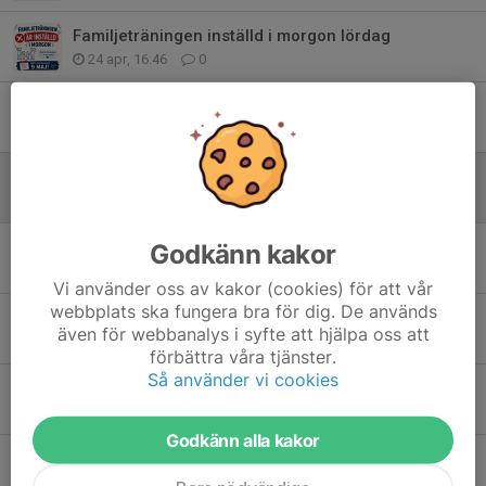
Familjeträningen inställd i morgon lördag
24 apr, 16:46
0
Mamma-bebis-träningen inställd idag
10 mar, 06:58
0
Yoga inställd
8 mar, 17:09
0
Första musikgympapasset för 2026
Godkänn kakor
14 jan, 21:08
0
Vi använder oss av kakor (cookies) för att vår
webbplats ska fungera bra för dig. De används
Yoga -ingen bokning behövs
även för webbanalys i syfte att hjälpa oss att
10 nov 2025
0
förbättra våra tjänster.
Så använder vi cookies
OBS! Musikgympan kör som vanligt på torsdag 28/8
25 aug 2025
0
Godkänn alla kakor
Sista musikgympasset idag innan sommaruppehåll. OBS, nya salen! Ses där :)
12 jun 2025
0