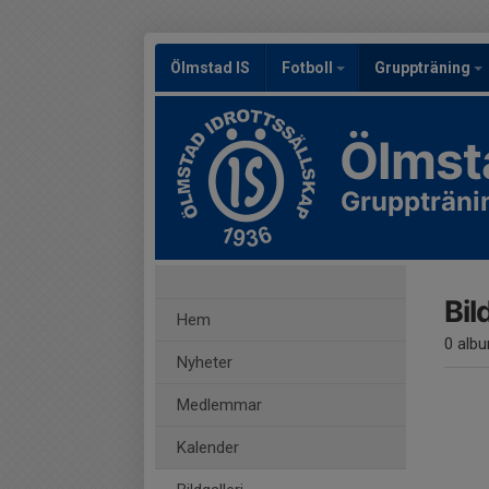
Ölmstad IS
Fotboll
Gruppträning
Ölmst
Gruppträni
Bil
Hem
0 alb
Nyheter
Medlemmar
Kalender