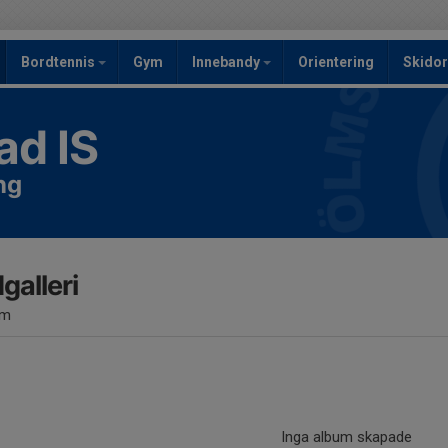
Bordtennis
Gym
Innebandy
Orientering
Skidor
ad IS
ng
dgalleri
um
Inga album skapade