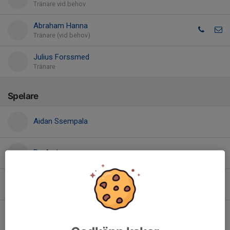
Tränare vid behov
Abraham Hanna
Tränare (vid behov)
Julius Forssmed
Tränare
Spelare
Aidan Ssempala
Bo Andersson
Elias Haal
Gunnar Rolfsson