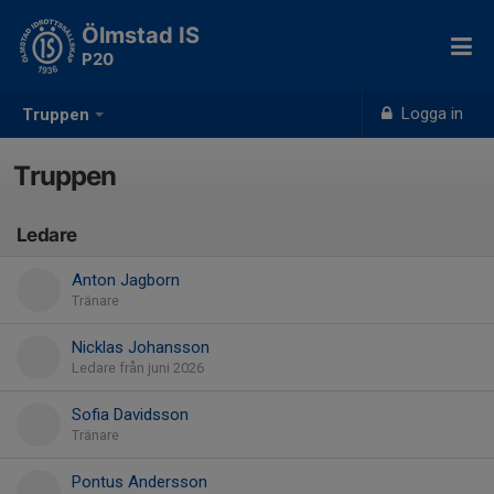
Ölmstad IS
P20
Logga in
Truppen
Truppen
Ledare
Anton Jagborn
Tränare
Nicklas Johansson
Ledare från juni 2026
Sofia Davidsson
Tränare
Pontus Andersson