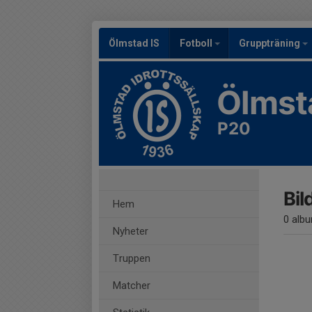
Ölmstad IS
Fotboll
Gruppträning
Ölmst
P20
Bil
Hem
0 alb
Nyheter
Truppen
Matcher