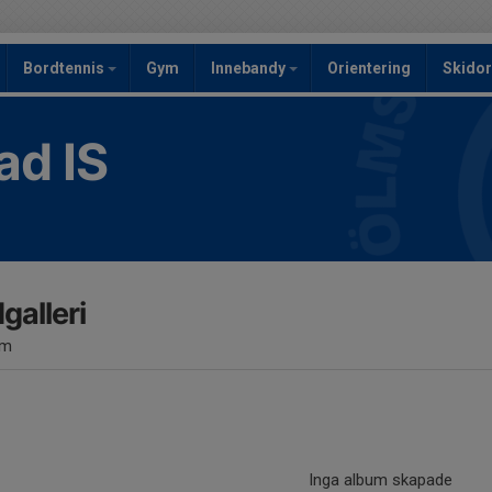
Bordtennis
Gym
Innebandy
Orientering
Skidor
ad IS
dgalleri
um
Inga album skapade