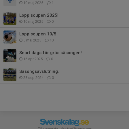
10 maj 2025
1
Loppiscupen 2025!
10 maj 2025
0
Loppiscupen 10/5
5 maj 2025
10
Snart dags för gräs säsongen!
16 apr 2025
0
Säsongsavslutning.
28 sep 2024
0
För
smarta
idrottsföreningar