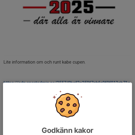
Lite information om och runt kabe cupen.
https://cdn.sportadmin.se/2557/0bcf3a250f7abfc9f9f012cb71c
abac7eac1064950a978c1caa0b79853292837.pdf
Dela nyhet
Godkänn kakor
Tidigare nyheter