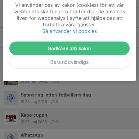
Vi använder oss av kakor (cookies) för att vår
webbplats ska fungera bra för dig. De används
Sponsring fotbollens dag
även för webbanalys i syfte att hjälpa oss att
5 aug, 13:19
0
förbättra våra tjänster.
Så använder vi cookies
Inställd
27 apr, 21:06
0
Godkänn alla kakor
Uppdrag P18
16 apr, 21:01
10
Bara nödvändiga
Inomhusfotboll
23 feb, 09:50
0
Sponsring lotteri fotbollens dag
26 aug 2025
0
Kabe cupen
27 maj 2025
0
WhatsApp