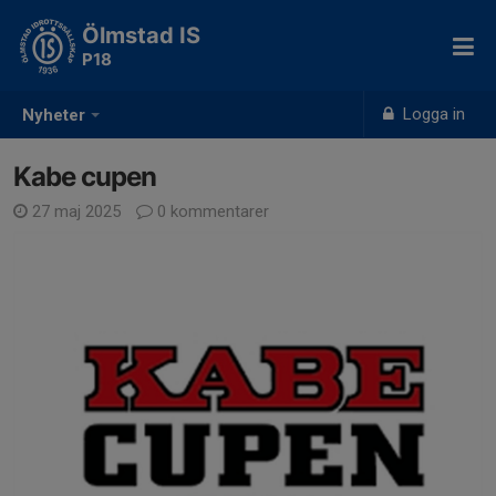
Ölmstad IS
P18
Logga in
Nyheter
Kabe cupen
27 maj 2025
0 kommentarer