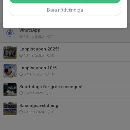
Bara nödvändiga
Kabe cupen
27 maj 2025
0
WhatsApp
10 maj 2025
1
Loppiscupen 2025!
10 maj 2025
0
Loppiscupen 10/5
5 maj 2025
10
Snart dags för gräs säsongen!
16 apr 2025
0
Säsongsavslutning.
28 sep 2024
0