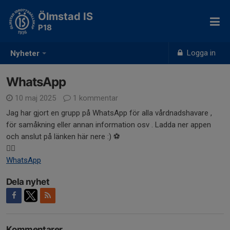
Ölmstad IS
P18
Logga in
Nyheter
WhatsApp
10 maj 2025
1 kommentar
Jag har gjort en grupp på WhatsApp för alla vårdnadshavare ,
för samåkning eller annan information osv . Ladda ner appen
och anslut på länken här nere :) ⚽
👇🏼
WhatsApp
Dela nyhet
Kommentarer