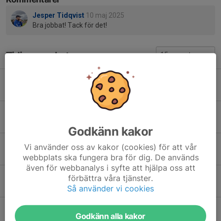
Jesper Tidqvist
10 maj 2025
Bra jobbat! Tack för det!
Tidigare nyheter
Sponsring fotbollens dag
5 aug, 13:19
0
Inställd
27 apr, 21:06
0
Godkänn kakor
Uppdrag P18
Vi använder oss av kakor (cookies) för att vår
16 apr, 21:01
10
webbplats ska fungera bra för dig. De används
även för webbanalys i syfte att hjälpa oss att
Inomhusfotboll
förbättra våra tjänster.
23 feb, 09:50
0
Så använder vi cookies
Sponsring lotteri fotbollens dag
Godkänn alla kakor
26 aug 2025
0