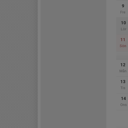
9
Fre
10
Lör
11
Sön
12
Mån
13
Tis
14
Ons