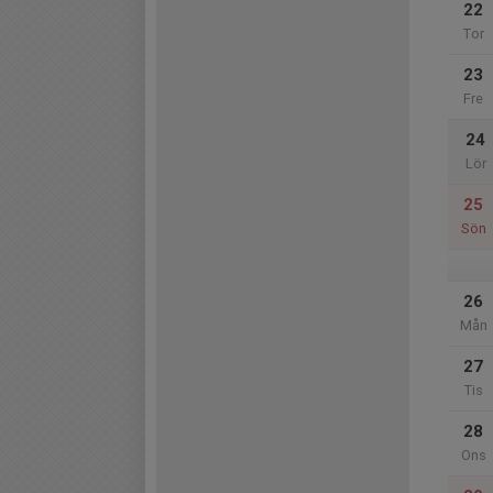
22
Tor
23
Fre
24
Lör
25
Sön
26
Mån
27
Tis
28
Ons