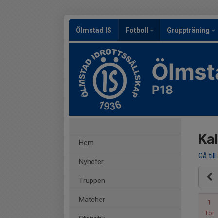
Ölmstad IS
Fotboll
Gruppträning
Ölmst
P18
Ka
Hem
Gå till
Nyheter
Truppen
Matcher
1
Tor