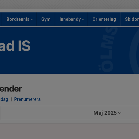
Bordtennis
Gym
Innebandy
Orientering
Skidor
ad IS
lender
 idag
|
Prenumerera
Maj 2025