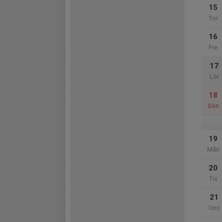
15
Tor
16
Fre
17
Lör
18
Sön
19
Mån
20
Tis
21
Ons