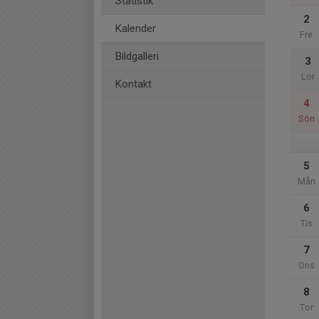
Statistik
2
Kalender
Fre
Bildgalleri
3
Lör
Kontakt
4
Sön
5
Mån
6
Tis
7
Ons
8
Tor