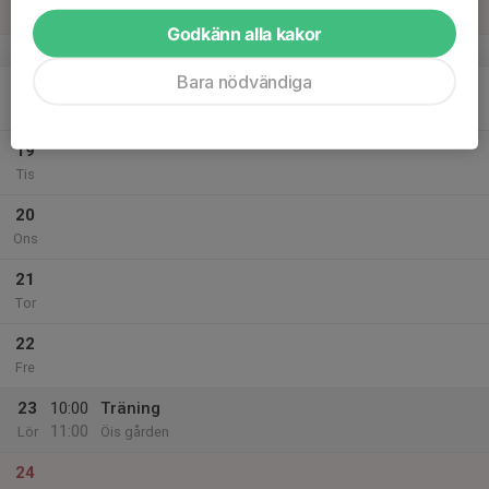
Sön
Godkänn alla kakor
v.34
Bara nödvändiga
18
Mån
19
Tis
20
Ons
21
Tor
22
Fre
23
10:00
Träning
11:00
Lör
Öis gården
24