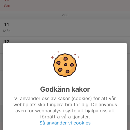
Sön
v.33
11
Mån
12
Tis
13
Ons
14
Tor
Godkänn kakor
15
18:45
Gå in med A-laget
Vi använder oss av kakor (cookies) för att vår
21:00
Fre
Öis gården
webbplats ska fungera bra för dig. De används
även för webbanalys i syfte att hjälpa oss att
16
10:00
Träning
förbättra våra tjänster.
11:00
Lör
Öis gården
Så använder vi cookies
17