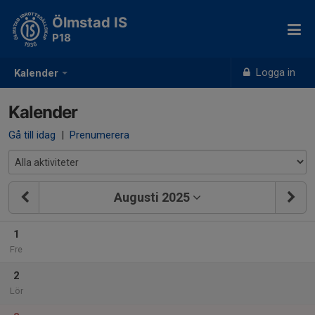
Ölmstad IS
P18
Logga in
Kalender
Kalender
Gå till idag
|
Prenumerera
Augusti 2025
1
Fre
2
Lör