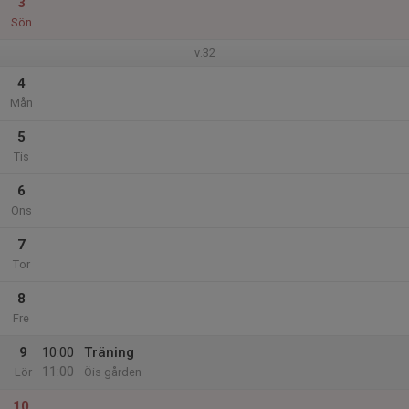
3
Sön
v.32
4
Mån
5
Tis
6
Ons
7
Tor
8
Fre
9
10:00
Träning
11:00
Lör
Öis gården
10