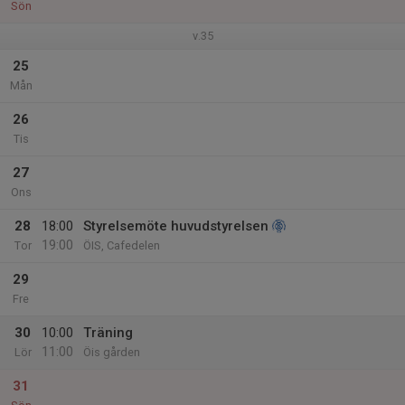
Sön
v.35
25
Mån
26
Tis
27
Ons
28
18:00
Styrelsemöte huvudstyrelsen
19:00
Tor
ÖIS, Cafedelen
29
Fre
30
10:00
Träning
11:00
Lör
Öis gården
31