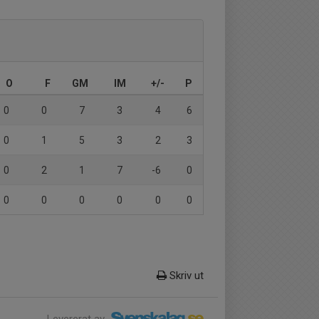
O
F
GM
IM
+/-
P
0
0
7
3
4
6
0
1
5
3
2
3
0
2
1
7
-6
0
0
0
0
0
0
0
Skriv ut