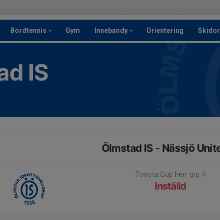
Bordtennis
Gym
Innebandy
Orientering
Skidor
ad IS
Ölmstad IS - Nässjö Unite
Toyota Cup herr grp 4
Inställd