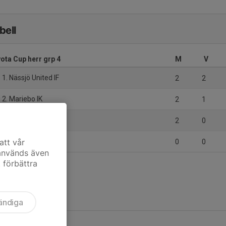
bell
ota Cup herr grp 4
M
V
1. Nässjö United IF
2
2
2. Mariebo IK
2
1
3. Visingsö AIS
2
0
4. Ölmstads IS
att vår
0
0
 används även
t förbättra
ändiga