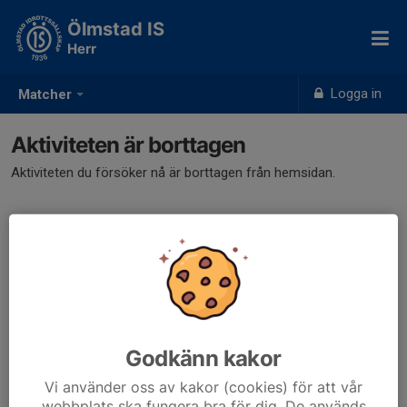
Ölmstad IS
Herr
Logga in
Matcher
Aktiviteten är borttagen
Aktiviteten du försöker nå är borttagen från hemsidan.
Godkänn kakor
Vi använder oss av kakor (cookies) för att vår
webbplats ska fungera bra för dig. De används