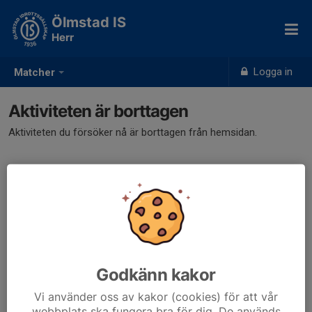
Ölmstad IS
Herr
Logga in
Matcher
Aktiviteten är borttagen
Aktiviteten du försöker nå är borttagen från hemsidan.
Godkänn kakor
Vi använder oss av kakor (cookies) för att vår
webbplats ska fungera bra för dig. De används