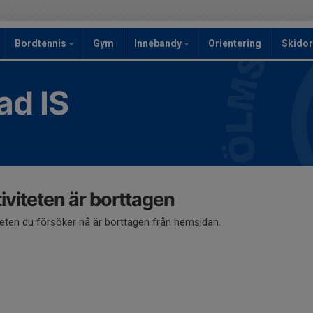
Bordtennis
Gym
Innebandy
Orientering
Skidor
ad IS
iviteten är borttagen
teten du försöker nå är borttagen från hemsidan.