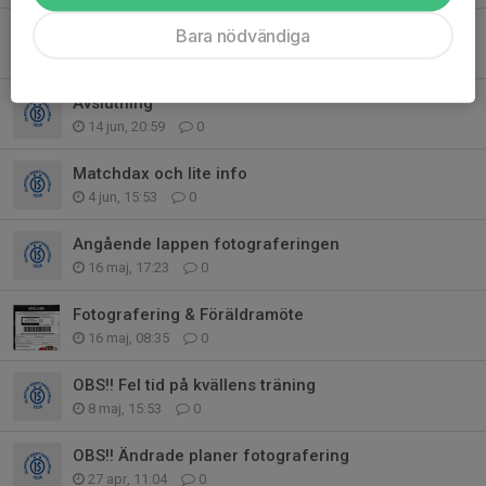
Fotbollsträning mm
Bara nödvändiga
29 jul, 14:47
0
Avslutning
14 jun, 20:59
0
Matchdax och lite info
4 jun, 15:53
0
Angående lappen fotograferingen
16 maj, 17:23
0
Fotografering & Föräldramöte
16 maj, 08:35
0
OBS!! Fel tid på kvällens träning
8 maj, 15:53
0
OBS!! Ändrade planer fotografering
27 apr, 11:04
0