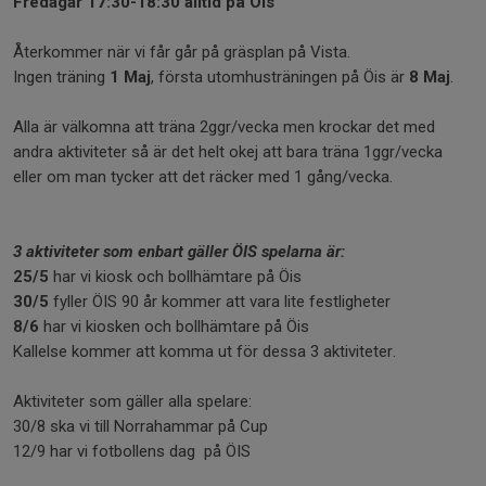
Fredagar 17:30-18:30 alltid på Öis
Återkommer när vi får går på gräsplan på Vista.
Ingen träning
1 Maj
, första utomhusträningen på Öis är
8 Maj
.
Alla är välkomna att träna 2ggr/vecka men krockar det med
andra aktiviteter så är det helt okej att bara träna 1ggr/vecka
eller om man tycker att det räcker med 1 gång/vecka.
3 aktiviteter som enbart gäller ÖIS spelarna är:
25/5
har vi kiosk och bollhämtare på Öis
30/5
fyller ÖIS 90 år kommer att vara lite festligheter
8/6
har vi kiosken och bollhämtare på Öis
Kallelse kommer att komma ut för dessa 3 aktiviteter.
Aktiviteter som gäller alla spelare:
30/8 ska vi till Norrahammar på Cup
12/9 har vi fotbollens dag på ÖIS