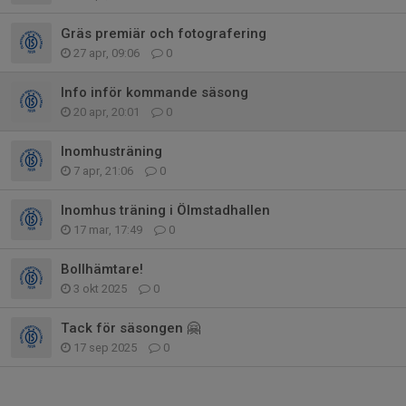
Gräs premiär och fotografering
27 apr, 09:06
0
Info inför kommande säsong
20 apr, 20:01
0
Inomhusträning
7 apr, 21:06
0
Inomhus träning i Ölmstadhallen
17 mar, 17:49
0
Bollhämtare!
3 okt 2025
0
Tack för säsongen 🤗
17 sep 2025
0