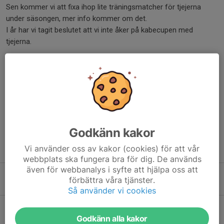
Sen kommer vi att fixa ihop lite träningsmatcher för tjejerna
under säsongen, mer info kommer om det.
I år har vi tagit beslutet att vi inte åker på kabecupen med
tjejerna.
Nu ser vi fram emot en härlig fotbollssäsong
//Ledarna
Dela nyhet
Godkänn kakor
Vi använder oss av kakor (cookies) för att vår
Tidigare nyheter
webbplats ska fungera bra för dig. De används
även för webbanalys i syfte att hjälpa oss att
Sponsring fotbollens dag
förbättra våra tjänster.
5 aug, 13:16
0
Så använder vi cookies
Cup Hammarskölden
29 jul, 15:09
0
Godkänn alla kakor