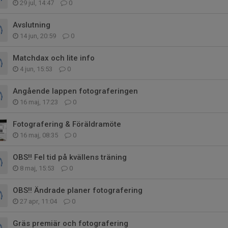
29 jul, 14:47
0
Avslutning
14 jun, 20:59
0
Matchdax och lite info
4 jun, 15:53
0
Angående lappen fotograferingen
16 maj, 17:23
0
Fotografering & Föräldramöte
16 maj, 08:35
0
OBS!! Fel tid på kvällens träning
8 maj, 15:53
0
OBS!! Ändrade planer fotografering
27 apr, 11:04
0
Gräs premiär och fotografering