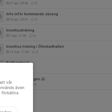
27 apr, 09:06
0
Info inför kommande säsong
20 apr, 20:01
0
Inomhusträning
7 apr, 21:06
0
Inomhus träning i Ölmstadhallen
17 mar, 17:49
0
Bollhämtare!
3 okt 2025
0
Tack för säsongen 🤗
att vår
17 sep 2025
0
 används även
t förbättra