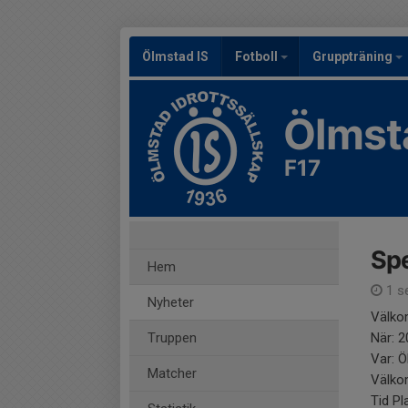
Ölmstad IS
Fotboll
Gruppträning
Ölmst
F17
Sp
Hem
1 s
Nyheter
Välko
Truppen
När: 
Var: Ö
Matcher
Välkom
Tid Pl