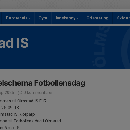
Bordtennis
Gym
Innebandy
Orientering
Skidor
ad IS
elschema Fotbollensdag
ep 2025
0 kommentarer
mmen till Ölmstad IS F17
2025-09-13
lmstad IS, Korparp
na till Fotbollens dag i Ölmstad.
an 5 mot 5