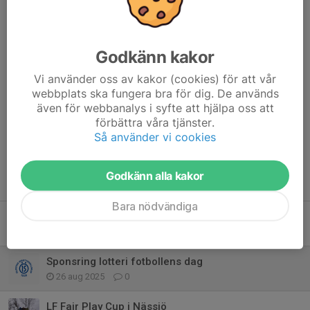
Ni kan lämna vinster till era ledare i laget men sista dag för att
lämna in är fredagen den 12/9 kl 18.
Har ni några frågor så kontakta Julia på 070-519 09 80.
Tack för att ni hjälper till.
Godkänn kakor
Ha en fin vecka
Vi använder oss av kakor (cookies) för att vår
//Fotbollsstyrelsen genom Julia Conradsson
webbplats ska fungera bra för dig. De används
även för webbanalys i syfte att hjälpa oss att
Dela nyhet
förbättra våra tjänster.
Så använder vi cookies
Godkänn alla kakor
Tidigare nyheter
Bara nödvändiga
Sponsring fotbollens dag
5 aug, 13:21
0
Sponsring lotteri fotbollens dag
26 aug 2025
0
LF Fair Play Cup i Nässjö