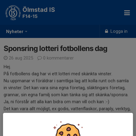
Ölmstad IS
F14-15
Logga in
Nyheter
Sponsring lotteri fotbollens dag
26 aug 2025
0 kommentarer
Hej.
På fotbollens dag har vi ett lotteri med skänkta vinster.
Nu uppmanar vi föräldrar i samtliga lag att kolla runt och samla
in vinster. Det kan vara sina egna företag, släktingars företag,
grannar, sin egna familj som kan tänka sig att skänka/sponsra.
Ja, ni förstår att alla kan bidra om man vill och kan :-)
Det kan vara allt möjligt, ex godis, vattenflaskor, paraply, verktyg,
termos, tshirts, handverktyg, presentpåsar mm.
Alla pengar som kommer in till fotbollens dag och därmed även
lotteriet går direkt till sektionen ungdomsfotboll.