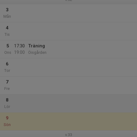
3
Mån
4
Tis
5
17:30
Träning
19:00
Ons
Öisgården
6
Tor
7
Fre
8
Lör
9
Sön
v.33