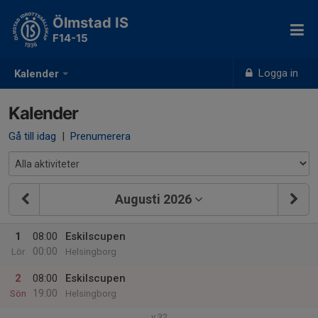
Ölmstad IS
F14-15
Logga in
Kalender
Kalender
Gå till idag
|
Prenumerera
Augusti 2026
1
08:00
Eskilscupen
00:00
Lör
Helsingborg
2
08:00
Eskilscupen
19:00
Sön
Helsingborg
v.32