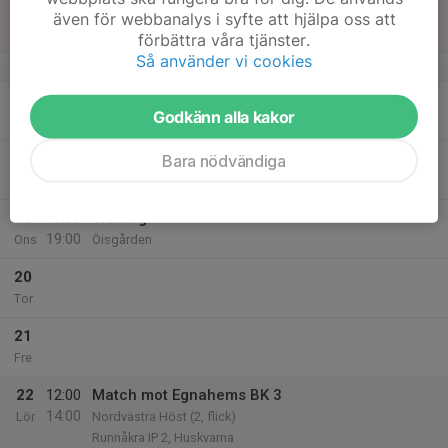
16
även för webbanalys i syfte att hjälpa oss att
Sön
förbättra våra tjänster.
Så använder vi cookies
v.34
17
18:45
Träning
Godkänn alla kakor
20:15
Mån
Öisgården
18
Bara nödvändiga
Tis
19
17:30
Träning
19:00
Ons
Öisgården
20
Tor
21
Fre
22
12:00
Match mot Egnahems BK 3
14:00
Lör
Nordvästra Höst (2, flick)
Runnåkra IP 2, Huskvarna