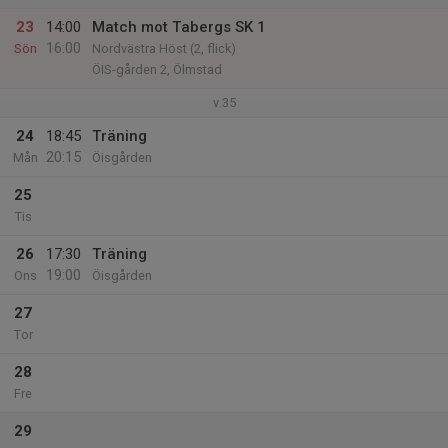
23
14:00
Match mot Tabergs SK 1
16:00
Sön
Nordvästra Höst (2, flick)
ÖIS-gården 2, Ölmstad
v.35
24
18:45
Träning
20:15
Mån
Öisgården
25
Tis
26
17:30
Träning
19:00
Ons
Öisgården
27
Tor
28
Fre
29