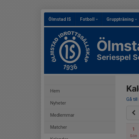
Ölmstad IS
Fotboll
Gruppträning
Ölmst
Seriespel S
Ka
Hem
Gå till
Nyheter
Medlemmar
Matcher
1
Sön