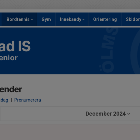
Bordtennis
Gym
Innebandy
Orientering
Skidor
ad IS
enior
lender
 idag
|
Prenumerera
December 2024