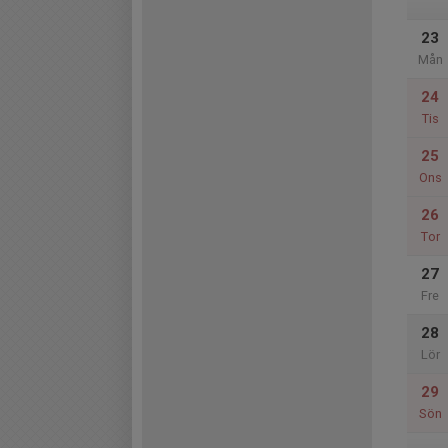
23
Mån
24
Tis
25
Ons
26
Tor
27
Fre
28
Lör
29
Sön