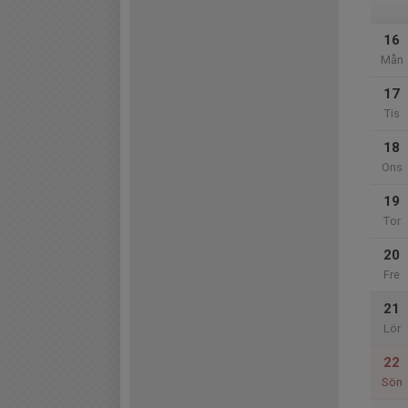
16
Mån
17
Tis
18
Ons
19
Tor
20
Fre
21
Lör
22
Sön