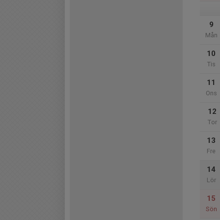
9
Mån
10
Tis
11
Ons
12
Tor
13
Fre
14
Lör
15
Sön