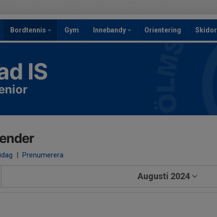
Bordtennis
Gym
Innebandy
Orientering
Skidor
ad IS
enior
lender
 idag
|
Prenumerera
Augusti 2024