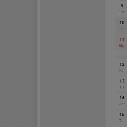
9
Fre
10
Lör
11
Sön
12
Mån
13
Tis
14
Ons
15
Tor