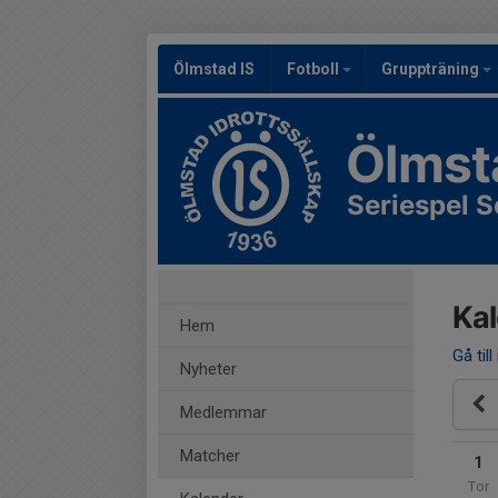
Ölmstad IS
Fotboll
Gruppträning
Ölmst
Seriespel S
Ka
Hem
Gå till
Nyheter
Medlemmar
Matcher
1
Tor