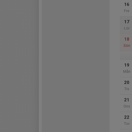
16
Fre
17
Lör
18
Sön
19
Mån
20
Tis
21
Ons
22
Tor