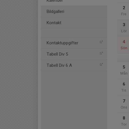
Kalender
2
Bildgalleri
Fre
Kontakt
3
Lör
4
Kontaktuppgifter
Sön
Tabell Div 5
Tabell Div 6 A
5
Mån
6
Tis
7
Ons
8
Tor