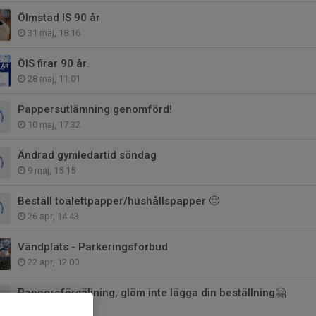
Ölmstad IS 90 år
31 maj, 18:16
ÖIS firar 90 år.
28 maj, 11:01
Pappersutlämning genomförd!
10 maj, 17:32
Ändrad gymledartid söndag
9 maj, 15:15
Beställ toalettpapper/hushållspapper 🙂
26 apr, 14:43
Vändplats - Parkeringsförbud
22 apr, 12:00
Pappersförsäljning, glöm inte lägga din beställning🤗
20 apr, 10:47