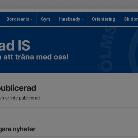
Bordtennis
Gym
Innebandy
Orientering
Skidor
ad IS
att träna med oss!
publicerad
n är inte publicerad
gare nyheter