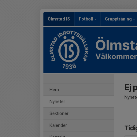
Ölmstad IS
Fotboll
Gruppträning
Ölmst
Välkommen 
Ej 
Hem
Nyhete
Nyheter
Sektioner
Kalender
Tidi