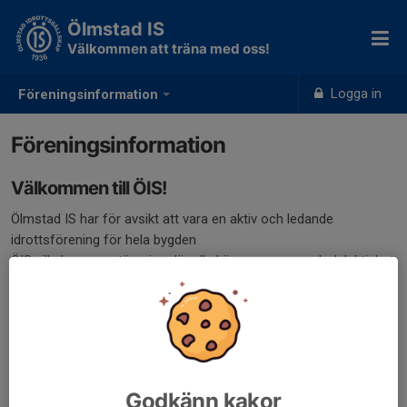
Ölmstad IS
Välkommen att träna med oss!
Logga in
Föreningsinformation
Föreningsinformation
Välkommen till ÖIS!
Ölmstad IS har för avsikt att vara en aktiv och ledande
idrottsförening för hela bygden
ÖIS vill skapa en stämning där alla känner ansvar och delaktighet
i idrottens riktlinjer och mål
ÖIS vill erbjuda idrott som en positiv och meningsfull
sysselsättning för alla som vill vara med, både de som vill
"satsa" och de som vill "hålla på" med idrott.
Föreningen består av sektioner som ansvarar för den idrottsliga
Godkänn kakor