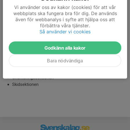
verksamheten i respektive idrott. Varje sektion har en styrelse
och representant i föreningsstyrelsen.
Vi använder oss av kakor (cookies) för att vår
webbplats ska fungera bra för dig. De används
även för webbanalys i syfte att hjälpa oss att
Våra sektioner är:
förbättra våra tjänster.
Bordtennissektionen
Så använder vi cookies
Fotboll
Dam & Herrsektionen
Godkänn alla kakor
Ungdomssektionen
Gymsektionen
Bara nödvändiga
Gruppträningssektionen
Innebandysektionen
Orienteringssektionen
Skidsektionen