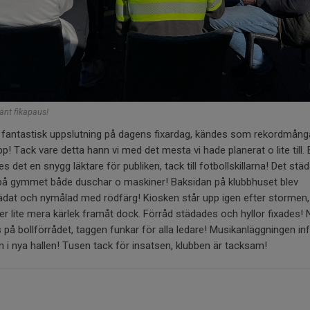
jänt fikapaus!
n fantastisk uppslutning på dagens fixardag, kändes som rekordmån
pp! Tack vare detta hann vi med det mesta vi hade planerat o lite till. 
s det en snygg läktare för publiken, tack till fotbollskillarna! Det stä
t på gymmet både duschar o maskiner! Baksidan på klubbhuset blev
ädat och nymålad med rödfärg! Kiosken står upp igen efter stormen,
r lite mera kärlek framåt dock. Förråd städades och hyllor fixades! 
 på bollförrådet, taggen funkar för alla ledare! Musikanläggningen infä
 i nya hallen! Tusen tack för insatsen, klubben är tacksam!