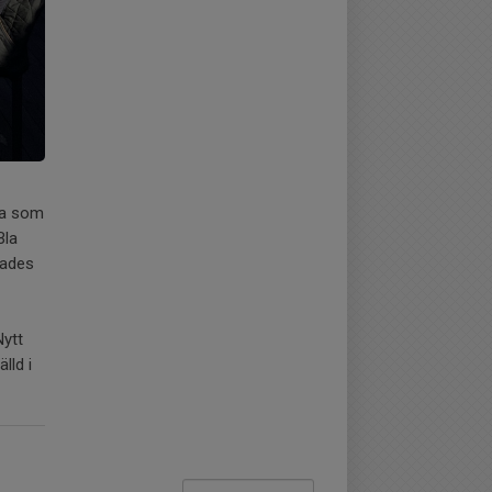
ga som
Bla
dades
Nytt
lld i