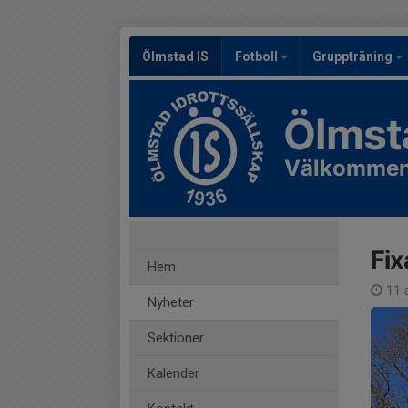
Ölmstad IS
Fotboll
Gruppträning
Ölmst
Välkommen 
Fix
Hem
11 a
Nyheter
Sektioner
Kalender