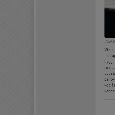
Välfört
Vilke
slöt u
byggde
rejäl
uppst
behöve
kodlås
väggen