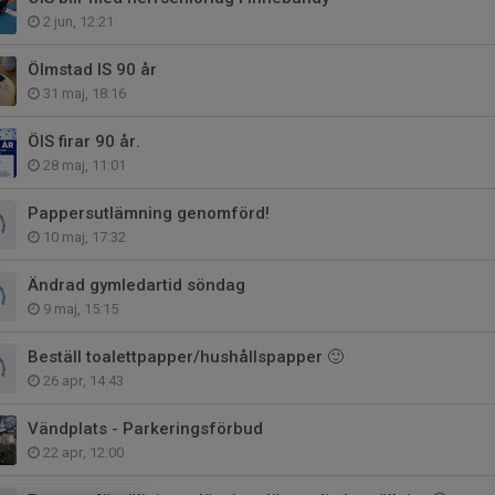
2 jun, 12:21
Ölmstad IS 90 år
31 maj, 18:16
ÖIS firar 90 år.
28 maj, 11:01
Pappersutlämning genomförd!
10 maj, 17:32
Ändrad gymledartid söndag
9 maj, 15:15
Beställ toalettpapper/hushållspapper 🙂
26 apr, 14:43
Vändplats - Parkeringsförbud
22 apr, 12:00