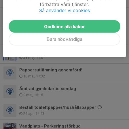
5 jun, 08:07
förbättra våra tjänster.
Så använder vi cookies
ÖIS blir med herrseniorlag i innebandy
2 jun, 12:21
Godkänn alla kakor
Ölmstad IS 90 år
Bara nödvändiga
31 maj, 18:16
ÖIS firar 90 år.
28 maj, 11:01
Pappersutlämning genomförd!
10 maj, 17:32
Ändrad gymledartid söndag
9 maj, 15:15
Beställ toalettpapper/hushållspapper 🙂
26 apr, 14:43
Vändplats - Parkeringsförbud