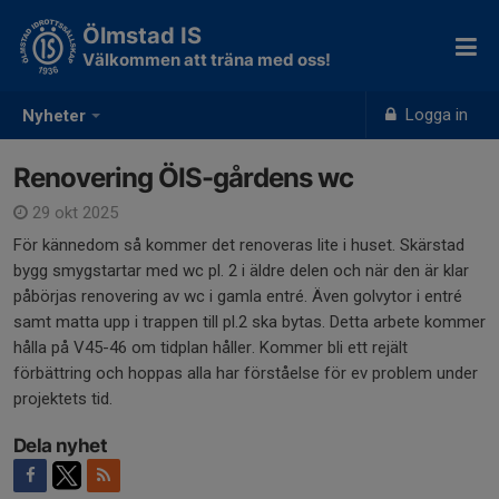
Ölmstad IS
Välkommen att träna med oss!
Logga in
Nyheter
Renovering ÖIS-gårdens wc
29 okt 2025
För kännedom så kommer det renoveras lite i huset. Skärstad
bygg smygstartar med wc pl. 2 i äldre delen och när den är klar
påbörjas renovering av wc i gamla entré. Även golvytor i entré
samt matta upp i trappen till pl.2 ska bytas. Detta arbete kommer
hålla på V45-46 om tidplan håller. Kommer bli ett rejält
förbättring och hoppas alla har förståelse för ev problem under
projektets tid.
Dela nyhet