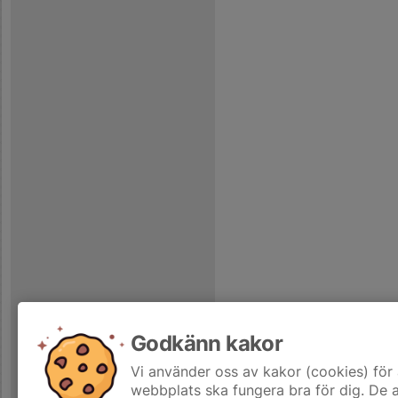
Godkänn kakor
Vi använder oss av kakor (cookies) för 
webbplats ska fungera bra för dig. De