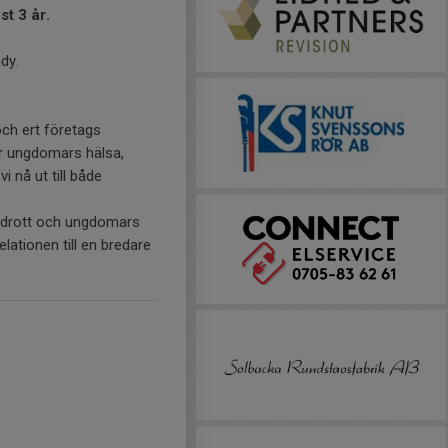
st 3 år.
dy.
och ert företags
ör ungdomars hälsa,
 nå ut till både
 idrott och ungdomars
ationen till en bredare