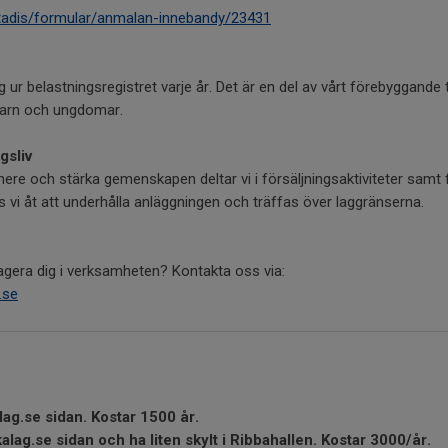
adis/formular/anmalan-innebandy/23431
g ur belastningsregistret varje år. Det är en del av vårt förebyggande
barn och ungdomar.
gsliv
nere och stärka gemenskapen deltar vi i försäljningsaktiviteter samt
ps vi åt att underhålla anläggningen och träffas över laggränserna.
ngagera dig i verksamheten? Kontakta oss via:
.se
kalag.se sidan. Kostar 1500 år.
enskalag.se sidan och ha liten skylt i Ribbahallen. 