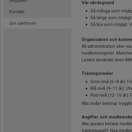
Bildgalleri
Vår värdegrund
Så många som möjligt
Kontakt
Så länge som möjligt
Om sektionen
Så bra som möjligt: Vi
Organisation och kommu
All administration sker via
medlemsregister. Matcher
Ledare använder även Mitt
Träningsnivåer
Grön nivå (6–8 år): F
Blå nivå (9–11 år): Ut
Röd nivå (12–16 år): 
Alla nivåer betonar trygghe
Avgifter och medlemsk
Alla spelare betalar medle
träningsavgift. Nya medle