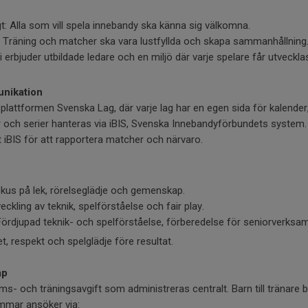
: Alla som vill spela innebandy ska känna sig välkomna.
: Träning och matcher ska vara lustfyllda och skapa sammanhållning
 erbjuder utbildade ledare och en miljö där varje spelare får utvecklas
nikation
 plattformen Svenska Lag, där varje lag har en egen sida för kalender,
 och serier hanteras via iBIS, Svenska Innebandyförbundets system.
 iBIS för att rapportera matcher och närvaro.
okus på lek, rörelseglädje och gemenskap.
veckling av teknik, spelförståelse och fair play.
Fördjupad teknik- och spelförståelse, förberedelse för seniorverksa
t, respekt och spelglädje före resultat.
ap
ms- och träningsavgift som administreras centralt. Barn till tränare b
mmar ansöker via: