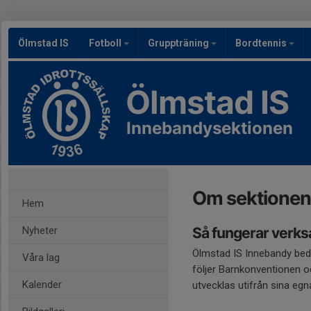
Ölmstad IS
Fotboll
Gruppträning
Bordtennis
Ölmstad IS
Innebandysektionen
Om sektionen
Hem
Nyheter
Så fungerar verks
Ölmstad IS Innebandy bed
Våra lag
följer Barnkonventionen oc
Kalender
utvecklas utifrån sina egn