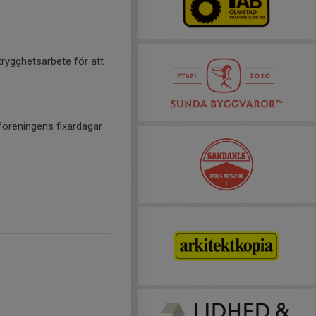
 trygghetsarbete för att
 föreningens fixardagar
Kostar 3000/år.