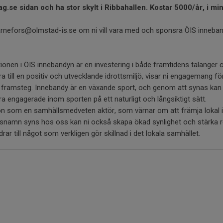
g.se sidan och ha stor skylt i Ribbahallen. Kostar 5000/år, i min
.kvarnefors@olmstad-is.se om ni vill vara med och sponsra ÖIS inneban
nen i ÖIS innebandyn är en investering i både framtidens talanger 
 till en positiv och utvecklande idrottsmiljö, visar ni engagemang f
 framsteg. Innebandy är en växande sport, och genom att synas kan vi
ra engagerade inom sporten på ett naturligt och långsiktigt sätt.
tion som en samhällsmedveten aktör, som värnar om att främja lokal
agsnamn syns hos oss kan ni också skapa ökad synlighet och stärka rel
drar till något som verkligen gör skillnad i det lokala samhället.