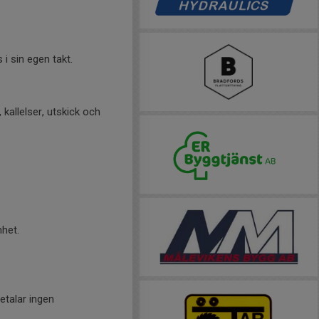
.
 i sin egen takt.
 kallelser, utskick och
mhet.
etalar ingen