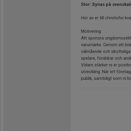
Stor: Synas på svenskala
Hör av er till christofer
Motivering:
Att sponsra ungdomssektio
varumärke. Genom att bidra
välmående och idrottsliga
spelare, föräldrar och and
Vidare stärker ni er posi
utveckling. När ert föret
publik, samtidigt som ni bi