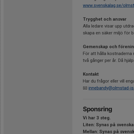
www.svenskalag.se/olmst
Trygghet och ansvar
Alla ledare visar upp utdra
skapa en säker miljö för 
Gemenskap och förenin
För att hålla kostnaderna 
två gånger per år. Då hjäl
Kontakt
Har du frågor eller vill e
📧
innebandy@olmstad-is
Sponsring
Vi har 3 steg.
Liten: Synas på svens
Mellan: Synas på sv