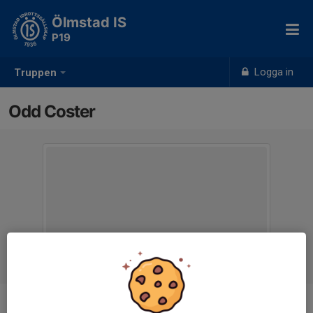
Ölmstad IS
P19
Logga in
Truppen
Odd Coster
Position
-