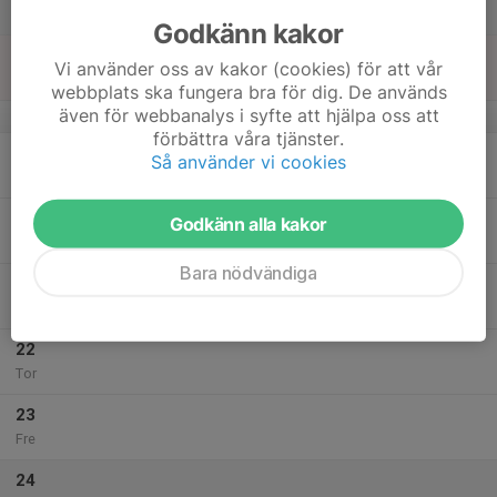
Lör
Godkänn kakor
18
Vi använder oss av kakor (cookies) för att vår
Sön
webbplats ska fungera bra för dig. De används
även för webbanalys i syfte att hjälpa oss att
v.34
förbättra våra tjänster.
19
Så använder vi cookies
Mån
20
Godkänn alla kakor
Tis
Bara nödvändiga
21
Ons
22
Tor
23
Fre
24