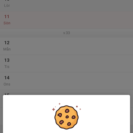
Lör
11
Sön
v.33
12
Mån
13
Tis
14
Ons
15
Tor
16
Fre
17