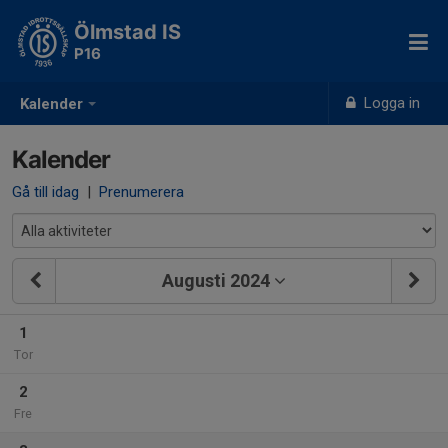
Ölmstad IS
P16
Logga in
Kalender
Kalender
Gå till idag
|
Prenumerera
Augusti 2024
1
Tor
2
Fre