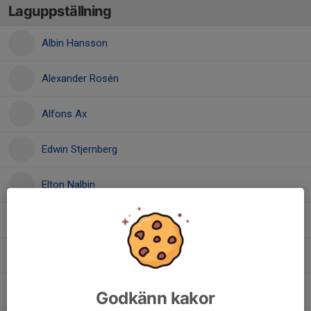
Laguppställning
Albin Hansson
Alexander Rosén
Alfons Ax
Edwin Stjernberg
Elton Nalbin
Holger Folkesson
Hugo Olsson
Lasse Hinas Jarl
Godkänn kakor