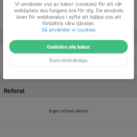
Vi använder oss av kakor (cookies) för att vår
Olle Sönnerby
webbplats ska fungera bra för dig. De används
även för webbanalys i syfte att hjälpa oss att
Sigge Norstedt
förbättra våra tjänster.
Så använder vi cookies
Ledare
Godkänn alla kakor
Andreas Rosen
Ledare omklädningsrum
Bara nödvändiga
Maria Norstedt
Tränare
Referat
Inget referat skrivet