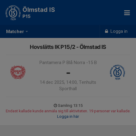
Ölmstad IS
P15
Logga in
Matcher
Hovslätts IK P15/2 - Ölmstad IS
Pantamera P Blå Norra -15 B
-
14 dec 2025, 14:00, Tenhults
Sporthall
Samling 13:15
Endast kallade kunde anmäla sig till aktiviteten. 19 personer var kallade.
Logga in här