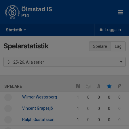
Ölmstad IS
P14
Logga in
Statistik
Spelarstatistik
Spelare
Lag
25/26, Alla serier
SPELARE
Wilmer Westerberg
1
0
0
0
0
Vincent Grapesjö
1
0
0
0
0
Ralph Gustafsson
1
0
0
0
0