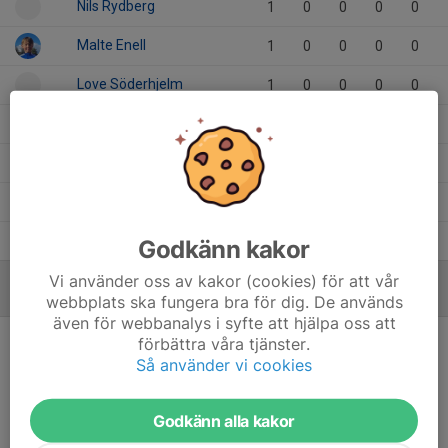
Nils Rydberg
1
0
0
0
0
Malte Enell
1
0
0
0
0
Love Söderhjelm
1
0
0
0
0
Liam Thell
1
0
0
0
0
Frode Jonzon
1
0
0
0
0
Erik Fritsell
1
0
0
0
0
Adam Olin
1
0
0
0
0
Godkänn kakor
Vi använder oss av kakor (cookies) för att vår
MÅLVAKTER
webbplats ska fungera bra för dig. De används
även för webbanalys i syfte att hjälpa oss att
förbättra våra tjänster.
Så använder vi cookies
Ingen målvaktsstatistik inlagd
Godkänn alla kakor