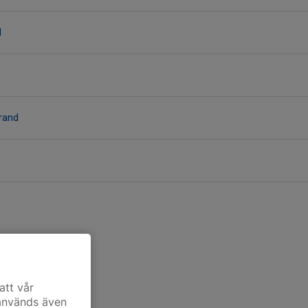
d
trand
att vår
 används även