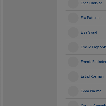
Ebba Lindblad
Ella Patterson
Elsa Svärd
Emelie Fagerkvi
Emmie Bäckebr
Estrid Rosman
Evida Wallmo
Gertrud Conrad