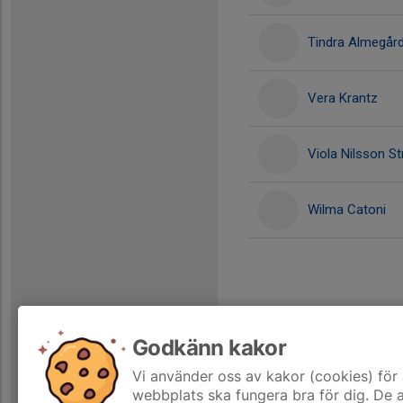
Tindra Almegår
Vera Krantz
Viola Nilsson S
Wilma Catoni
Godkänn kakor
Vi använder oss av kakor (cookies) för 
webbplats ska fungera bra för dig. De