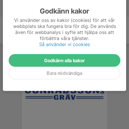
Material till domare
Godkänn kakor
9 nov 2025
0
Vi använder oss av kakor (cookies) för att vår
webbplats ska fungera bra för dig. De används
även för webbanalys i syfte att hjälpa oss att
förbättra våra tjänster.
Så använder vi cookies
Godkänn alla kakor
Bara nödvändiga