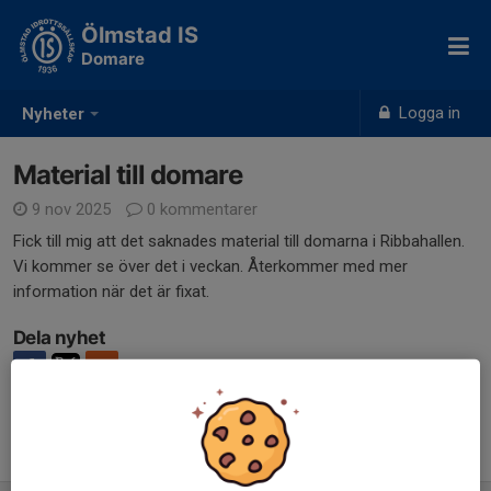
Ölmstad IS
Domare
Logga in
Nyheter
Material till domare
9 nov 2025
0 kommentarer
Fick till mig att det saknades material till domarna i Ribbahallen.
Vi kommer se över det i veckan. Återkommer med mer
information när det är fixat.
Dela nyhet
Tidigare nyheter