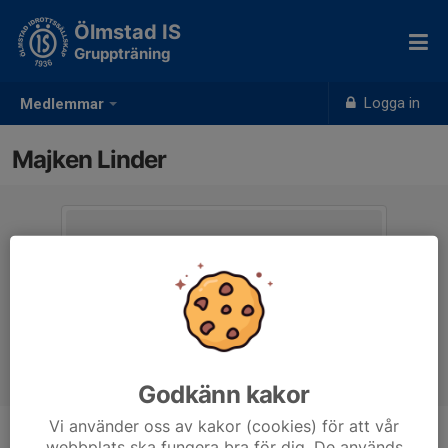
Ölmstad IS
Gruppträning
Logga in
Medlemmar
Majken Linder
Godkänn kakor
Vi använder oss av kakor (cookies) för att vår
webbplats ska fungera bra för dig. De används
Ålder
67 år