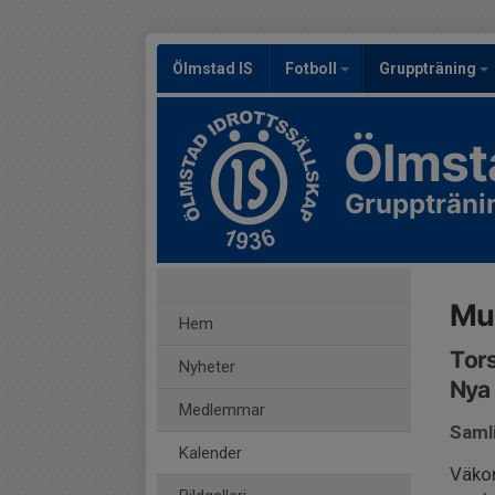
Ölmstad IS
Fotboll
Gruppträning
Ölmst
Gruppträni
Mu
Hem
Tors
Nyheter
Nya 
Medlemmar
Samli
Kalender
Väkom