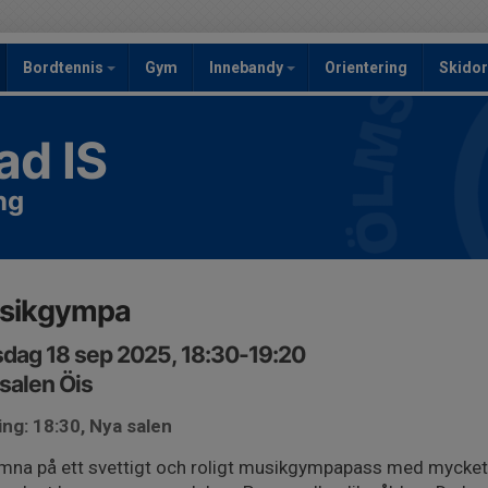
Bordtennis
Gym
Innebandy
Orientering
Skidor
ad IS
ng
sikgympa
dag 18 sep 2025, 18:30-19:20
salen Öis
ng: 18:30, Nya salen
na på ett svettigt och roligt musikgympapass med mycket k