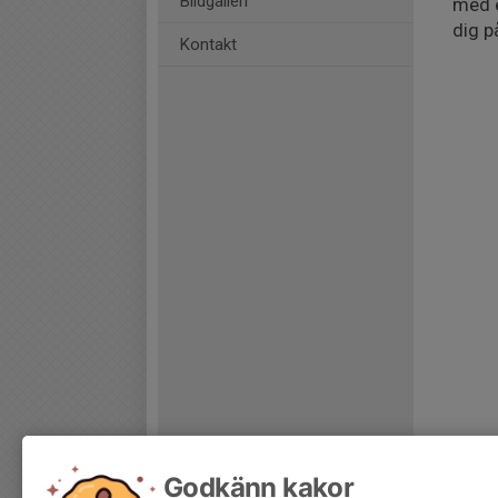
Bildgalleri
med e
dig p
Kontakt
Godkänn kakor