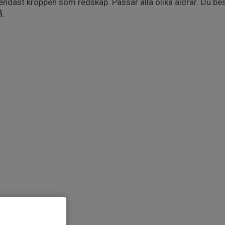
ndast kroppen som redskap. Passar alla olika åldrar. Du best
å.